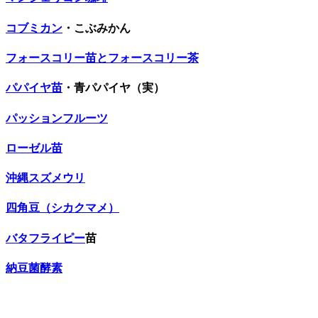
コブミカン
・こぶみかん
フォースコリー苗とフォースコリー茶
パパイヤ苗
・青パパイヤ（実）
パッションフルーツ
ローゼル苗
沖縄スズメウリ
四角豆（シカクマメ）
バタフライピー
苗
納豆菌酵素