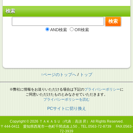
検索
AND検索
OR検索
↑ページのトップへ
/
トップ
※弊社に情報をお送りいただける場合は下記の
プライバシーポリシー
に
ご同意いただけたものとみなさせていただきます。
プライバシーポリシーを読む
PCサイトに切り換え
Copyright © 2026
ＴＡＫＡＳＵ（代表：高須 昇）
All Rights Reserved.
〒444-0411 愛知県西尾市一色町千間戌改上50，TEL.0563-72-8739 FAX.0563-
72-3939