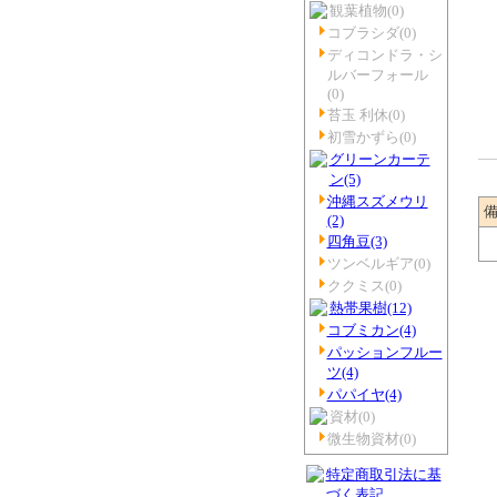
観葉植物
(0)
コブラシダ
(0)
ディコンドラ・シ
ルバーフォール
(0)
苔玉 利休
(0)
初雪かずら
(0)
グリーンカーテ
ン
(5)
沖縄スズメウリ
(2)
四角豆
(3)
ツンベルギア
(0)
ククミス
(0)
熱帯果樹
(12)
コブミカン
(4)
パッションフルー
ツ
(4)
パパイヤ
(4)
資材
(0)
微生物資材
(0)
特定商取引法に基
づく表記