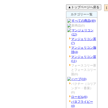
[
カテゴリー一覧
すべての商品
(49)
新商品
(0)
マンジェリコン
(22)
マンジェリコン茶
(7)
マンジェリコン珈
琲
(4)
マンジェリコン苗
(11)
フォースコリー茶
とフォースコリー
苗
(0)
ハーブ
(10)
パクチー（コリア
ンダー・香菜）
(0)
ローゼル
(6)
バタフライピー
(4)