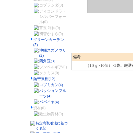
コブラシダ
(0)
ディコンドラ・
シルバーフォー
ル
(0)
苔玉 利休
(0)
初雪かずら
(0)
グリーンカーテン
(5)
沖縄スズメウリ
(2)
備考
四角豆
(3)
（1.8ｇ×10個）×5袋
ツンベルギア
(0)
ククミス
(0)
熱帯果樹
(12)
コブミカン
(4)
パッションフル
ーツ
(4)
パパイヤ
(4)
資材
(0)
微生物資材
(0)
特定商取引法に基づ
く表記