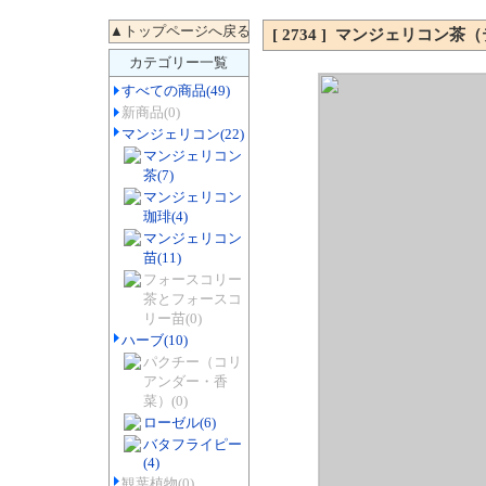
[ 2734 ] マンジェリコン
カテゴリー一覧
すべての商品
(49)
新商品
(0)
マンジェリコン
(22)
マンジェリコン
茶
(7)
マンジェリコン
珈琲
(4)
マンジェリコン
苗
(11)
フォースコリー
茶とフォースコ
リー苗
(0)
ハーブ
(10)
パクチー（コリ
アンダー・香
菜）
(0)
ローゼル
(6)
バタフライピー
(4)
観葉植物
(0)