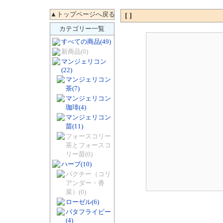
[ ]
カテゴリー一覧
すべての商品
(49)
新商品
(0)
マンジェリコン
(22)
マンジェリコン
茶
(7)
マンジェリコン
珈琲
(4)
マンジェリコン
苗
(11)
フォースコリー
茶とフォースコ
リー苗
(0)
ハーブ
(10)
パクチー（コリ
アンダー・香
菜）
(0)
ローゼル
(6)
バタフライピー
(4)