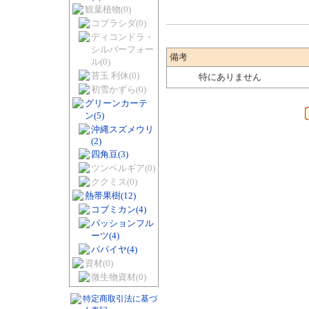
観葉植物
(0)
コブラシダ
(0)
ディコンドラ・
シルバーフォー
備考
ル
(0)
苔玉 利休
(0)
特にありません
初雪かずら
(0)
グリーンカーテ
ン
(5)
沖縄スズメウリ
(2)
四角豆
(3)
ツンベルギア
(0)
ククミス
(0)
熱帯果樹
(12)
コブミカン
(4)
パッションフル
ーツ
(4)
パパイヤ
(4)
資材
(0)
微生物資材
(0)
特定商取引法に基づ