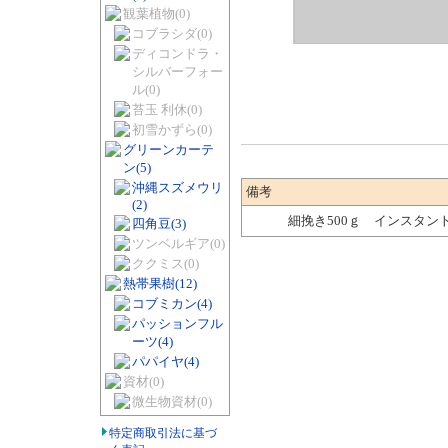
観葉植物
(0)
コブラシダ
(0)
ディコンドラ・
シルバーフォー
ル
(0)
苔玉 利休
(0)
初雪かずら
(0)
グリーンカーテ
ン
(5)
沖縄スズメウリ
備考
(2)
細挽き500ｇ インスタン
四角豆
(3)
ツンベルギア
(0)
ククミス
(0)
熱帯果樹
(12)
コブミカン
(4)
パッションフル
ーツ
(4)
パパイヤ
(4)
資材
(0)
微生物資材
(0)
特定商取引法に基づ