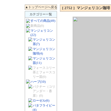
[ 2752 ] マンジェリコン珈琲
カテゴリー一覧
すべての商品
(49)
新商品
(0)
マンジェリコン
(22)
マンジェリコン
茶
(7)
マンジェリコン
珈琲
(4)
マンジェリコン
苗
(11)
フォースコリー
茶とフォースコ
リー苗
(0)
ハーブ
(10)
パクチー（コリ
アンダー・香
菜）
(0)
ローゼル
(6)
バタフライピー
(4)