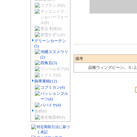
コブラシダ
(0)
ディコンドラ・
シルバーフォー
ル
(0)
苔玉 利休
(0)
初雪かずら
(0)
グリーンカーテン
(5)
沖縄スズメウリ
(2)
備考
四角豆
(3)
品種ウィングビーン。５/
ツンベルギア
(0)
ククミス
(0)
熱帯果樹
(12)
コブミカン
(4)
パッションフル
ーツ
(4)
パパイヤ
(4)
資材
(0)
微生物資材
(0)
特定商取引法に基づ
く表記