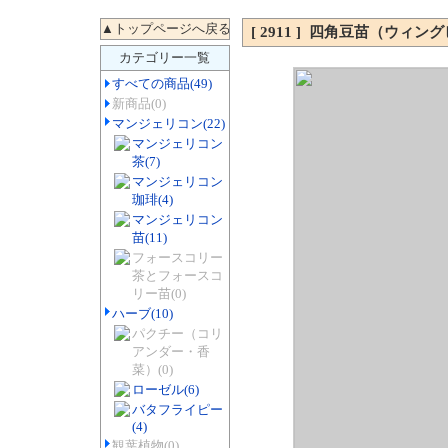
[ 2911 ] 四角豆苗（ウィ
カテゴリー一覧
すべての商品
(49)
新商品
(0)
マンジェリコン
(22)
マンジェリコン
茶
(7)
マンジェリコン
珈琲
(4)
マンジェリコン
苗
(11)
フォースコリー
茶とフォースコ
リー苗
(0)
ハーブ
(10)
パクチー（コリ
アンダー・香
菜）
(0)
ローゼル
(6)
バタフライピー
(4)
観葉植物
(0)